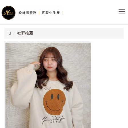
首
NI
頁
團
體
服
社群推薦
飾
公
司-
台
北
桃
園
台
中
台
南
高
雄