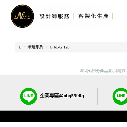
首
頁
漸層系列
G 61-G 120
本網站部分商品展示圖採用
企業專區@nbq5590q