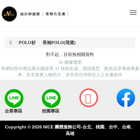
首
NI
頁
團
體
服
飾
POLO衫
長袖POLO(現貨)
公
司-
對不起，目前無相關資料
台
AI 圖像聲明
北
本網站部分商品展示圖採用 AI 技術生成，僅供版型、配色及穿著效果參
桃
考，並非真實人物照片，亦非依任何特定人士肖像創作
園
台
中
台
南
高
企業專區
校園專區
雄
Copyright © 2026
NICE 團體服飾公司-台北、桃園、台中、台南、
高雄